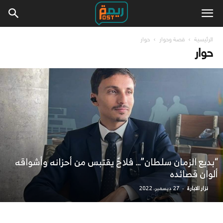
الرئيسية
قصة وحوار
حوار
حوار
“بديع الزمان سلطان”… فلاحٌ يقتبس من أحزانه وأشواقه
ألوان قصائده
نزار الابارة
27 ديسمبر، 2022
-