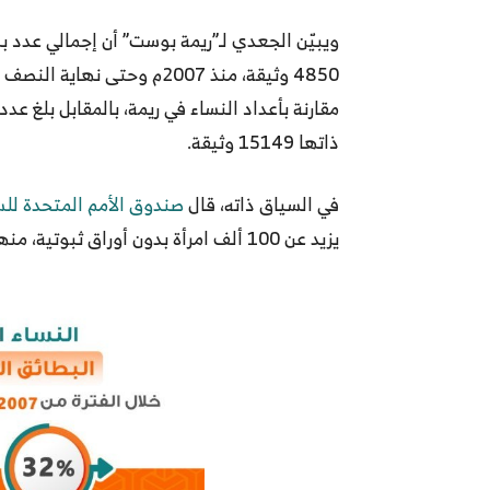
ويبيّن الجعدي لـ”ريمة بوست” أن إجمالي عدد بط
4850 وثيقة، منذ 2007م وحتى
مقارنة بأعداد النساء في ريمة، بالمقابل بلغ عد
ذاتها 15149 وثيقة.
في السياق ذاته، قال
صندوق الأمم المتحدة لل
يزيد عن 100 ألف امرأة بدون أوراق ثبوتية، منهنّ فقط 4000 امرأة من يمتلكن البطاقة الشخصية”.