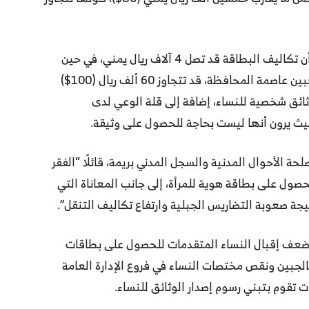
بالمقابل يرى أحمد السعيدي، ناشط اجتماعي، أن تكاليف البطاقة قد تصل 4 آلاف ريال يمني، في حين
تكاليف الانتقال من بعض مديريات ريمة إلى الجبين عاصمة المحافظة، قد تتجاوز 60 ألف ريال (100$)
ثائق شخصية للنساء، إضافة إلى قلة الوعي لدى
يث يرون أنها ليست بحاجة للحصول على وثيقة.
حة الأحوال المدنية والسجل المدني بريمة، قائلًا “الفقر
صول على بطاقة هوية للمرأة، إلى جانب المعاناة التي
يجة صعوبة التضاريس الجبلية وارتفاع تكاليف التنقل”.
ضعف إقبال النساء المتقدمات للحصول على بطاقات
لجبين ونقص مختصات النساء في فروع الإدارة العامة
تقوم بتبني رسوم إصدار الوثائق للنساء.