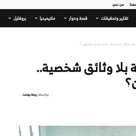
عنا
من نحن
تقارير وتحقيقات
قصة وحوار
ملتيميديا
بروفايل
 بلا وثائق شخصية.. كيف تبدو معانتهن؟
ة بلا وثائق شخصية..
؟
بواسطة
ريمة بوست
-