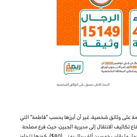
النساء الأقل حصول على الوثائق الشخصيه
 على وثائق شخصية، غير أن أبرزها بحسب “فاطمة” التي
اع تكاليف الانتقال إلى مديرية الجبين، حيث فرع مصلحة
الأحوال المدنية، إذ تشير إلى أنها لم تستطع تحمل ما يقارب خمسين ألف ريال يمني (80$)، كونها تتجاوز