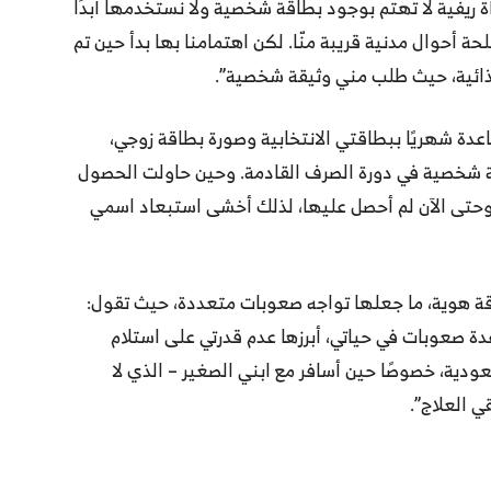
أة ريفية لا تهتم بوجود بطاقة شخصية ولا نستخدمها أبدًا
ة أحوال مدنية قريبة منّا. لكن اهتمامنا بها بدأ حين تم
ائية، حيث طلب مني وثيقة شخصية”.
اعدة شهريًا ببطاقتي الانتخابية وصورة بطاقة زوجي،
ة شخصية في دورة الصرف القادمة. وحين حاولت الحصول
تى الآن لم أحصل عليها، لذلك أخشى استبعاد اسمي
 تمتلك بطاقة هوية، ما جعلها تواجه صعوبات متعددة، حيث تقول:
 صعوبات في حياتي، أبرزها عدم قدرتي على استلام
ودية، خصوصًا حين أسافر مع ابني الصغير – الذي لا
 العلاج”.