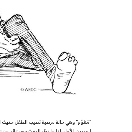
“مَعَوّم” وهي حالة مرضية تصيب الطفل حديث ال
لسببين، الأول، إذا ما نظر إليه شخص عائد من ت