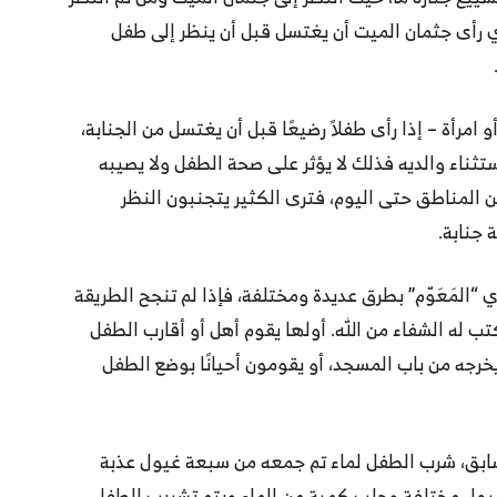
لذي رأى جثمان الميت أن يغتسل قبل أن ينظر إلى طفل
 امرأة – إذا رأى طفلاً رضيعًا قبل أن يغتسل من الجنابة،
تثناء والديه فذلك لا يؤثر على صحة الطفل ولا يصيبه
 من المناطق حتى اليوم، فترى الكثير يتجنبون النظر
 جنابة.
“المَعَوّم” بطرق عديدة ومختلفة، فإذا لم تنجح الطريقة
كتب له الشفاء من الله. أولها يقوم أهل أو أقارب الطفل
خرجه من باب المسجد، أو يقومون أحيانًا بوضع الطفل
سابق، شرب الطفل لماء تم جمعه من سبعة غيول عذبة
يول مختلفة وجلب كمية من الماء ويتم تشريب الطفل