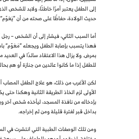
إلى الطفل يعتبر أمرًا خاطئًا، ولابد للشخص ا
حديث الولادة، حفاظًا على صحته من أن “يَعَوّم”.
أما السبب الثاني، فيشار إلى أن الشخص – رجل أو
فهذا يتسبب بإصابة الطفل ويجعله “مَعَوّم” باس
بمرض. ولا يزال هذا الاعتقاد سائدًا في العديد
للطفل إذا ما كانوا عائدين من جنازة أو هم بحالة
لكن الأغرب من ذلك، هو علاج الطفل المصاب أي 
الأولى لزم اتخاذ الطريقة الثانية وهكذا حتى ي
بإدخاله من نافذة المسجد، ليأخذه شخص آخر وي
بداخل قبر لفترة قليلة ومن ثم إخراجه.
ومن تلك الوصفات الطبية التي انتشرت في ال
مختلفة، إذ يقوم أحدهم بالطواف على سبعة غ