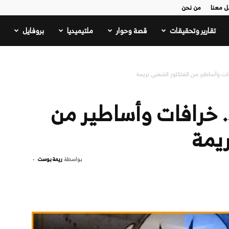
ل معنا
من نحن
تقارير وتحقيقات
قصة وحوار
ملتيميديا
بروفايل
رافات وأساطير من الفلكلور الشعبي بريمة
”.. خرافات وأساطير من
يمة
بواسطة
ريمة بوست
-