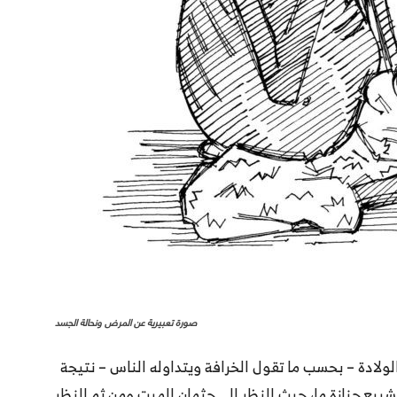
صورة تعبيرية عن المرض ونحالة الجسد
ولادة – بحسب ما تقول الخرافة ويتداوله الناس – نتيجة
شييع جنازة ما، حيث النظر إلى جثمان الميت ومن ثم النظر