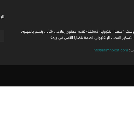
تاب
وست “منصة الكترونية مُستقلة تقدم محتوى إعلامي مُتأني يتسم بالمهنية,
تسخير الفضاء الإلكتروني لخدمة قضايا الناس في ريمة.
نا:
info@raimhpost.com