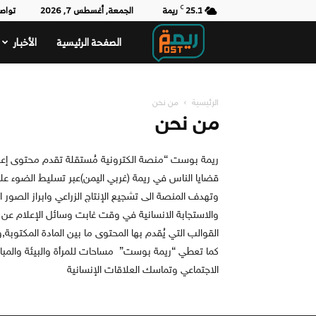
25.1
C
ريمة
الجمعة, أغسطس 7, 2026
تواص
الصفحة الرئيسية
الأخبار
ريمة
بوست
الرئيسية
من نحن
من نحن
ريمة بوست “منصة الكترونية مُستقلة تقدم محتوى إعلام
قضايا الناس في ريمة (غربي اليمن)عبر تسليط الضوء على
وتهدف المنصة الى تشجيع الإنتاج الزراعي وابراز الصور 
والاستجابة الانسانية في وقت غابت وسائل الإعلام ع
القوالب التي يُقدم بها المحتوى ما بين المادة المكتوبة
كما تعطي “ريمة بوست” مساحات للمرأة والبيئة والمبا
الاجتماعي وتماسك العلاقات الإنسانية