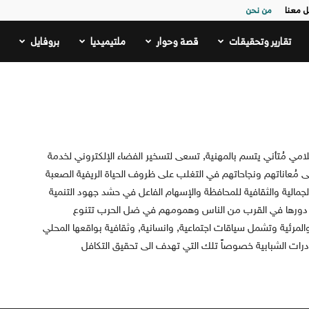
ل معنا
من نحن
تقارير وتحقيقات
قصة وحوار
ملتيميديا
بروفايل
ي مُتأني يتسم بالمهنية, تسعى لتسخير الفضاء الإلكتروني لخدمة
 مُعاناتهم ونجاحاتهم في التغلب على ظروف الحياة الريفية الصعبة
الجمالية والثقافية للمحافظة والإسهام الفاعل في حشد جهود التنمية
ن دورها في القرب من الناس وهمومهم في ضل الحرب تتنوع
,والمرئية وتشمل سياقات اجتماعية, وانسانية, وثقافية بواقعها المحلي
درات الشبابية خصوصاً تلك التي تهدف الى تحقيق التكافل